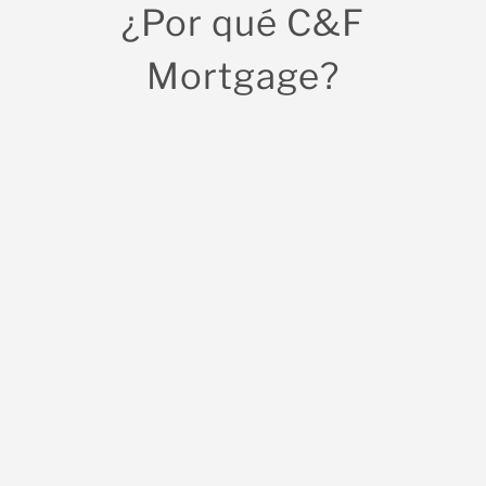
¿Por qué C&F
Mortgage?
Expertos en la Industria Local
Tenemos 28 años en el negocio, hemos
ayudado a más de 100,000+ familias y
hemos cerrado más de $21+ mil millones en
préstamos. Somos un prestamista confiable
dedicados a su éxito.