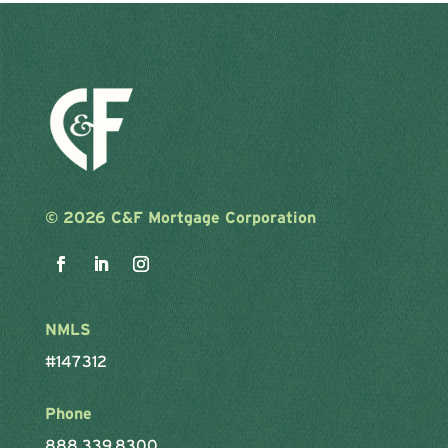
©
2026 C&F Mortgage Corporation
NMLS
#147312
Phone
888.339.8300