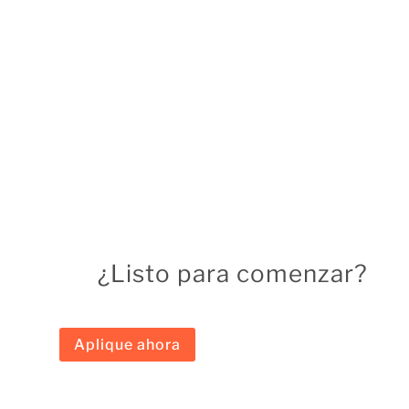
Opciones para vivienda prefabricada
Opciones para propiedad primaria, secundaria y
de inversión
¿Listo para comenzar?
Aplique ahora